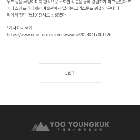
누드 등을 무빙이미지 형식으로 소화한 작품을 통해 강렬하게 파고들었다. 또
베니스의 프라다재단 미술관에서 열리는 크리스토프 뷔첼의 '몬테 디
피에타'전도 '톱10' 전시로 선정됐다.
*기사 다시보기
https://www.newspim.com/news/view/20240417001126
LIST