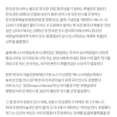
한국관 전시와는 별도로 한국관 건립 30주년을 기념하는 특별전도 열린다.
한국관은 1995년 건립돼 내년이 30주년이나 한국관 전시를 주관하는
한국문화예술위원회(위원장 정병국)는 올해 기념전을 개최한다. 베니스 내
12세기 건축물인 몰타기사단 수도원에서 열리는 한국관 30주년 특별전 '모든
섬은 산이다'에서는 1995년 첫 한국관 전시 참여작가에서부터 2022년
비엔날레 참여작가까지 모두 36명(팀)이 당시 전시작(또는 재제작 작품)과
신작을 출품했다.
올해 베니스비엔날레 공식개막일인 20일에는 각국의 심사위원들이 선정한
황금사자상 국가관상·최고작가상, 본전시베에 초대된 35세 이하 젊은 작가를
대상으로 하는 은사자상, 국가관·본전시 특별언급상 수상자가 발표된다.
한편 영국의 미술전문매체인 아트뉴스가 선정한 '베니스비엔날레에서
놓쳐선 안될 전시 10'에 한국의 추상미술가 유영국의 전시도 포함됐다.
아트뉴스는 '10 Shows in Venice'라는 타이틀로 이번 비엔날레의
병행전시와 연계전시 중 10건의 볼만한 전시를 선정 발표했다.
그 중 한국의 유영국 전시 외에, 프랑스의 유명작가 피에르 위그가 베니스
최대의 현대미술관인 푼타 델 라 도가나에서 개최하는 '리미날'전이 포함됐다.
위그는 인간과 비인간 사이의 점점 더 모호해지는 관계를 얼굴에 블랙홀을 한