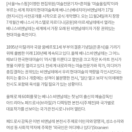
[서울=뉴스핌]이영란 편집위원/미술전문기자=흔히들 '미술올림픽'이라
부르는 세계 최대의 현대미술축제 베니스(베네치아)비엔날레가 17일
(현지시간) 사전공개를 시작으로 공식 개막했다. 오는 11월24일까지 장장
7개월간 베니스시 카스텔로 자르디니(공원)와 아르세날레에서 열리는
베니스비엔날레는 세계에서 가장 오래 된 비엔날레이자 가장 권위있는
현대미술 축전이다.
1895년 이탈리아 국왕 움베르토1세 부부의 결혼기념일(은혼식)을 기리기
위해 출범한 이래 130년째 계속되고 있다. 올해 베니스비엔날레는 그 어느
때보다 한국현대미술이 '러시'를 이룬다고 할만큼 크고 작은 K-아트 전시가
봇물 이루듯 열리고 있다. 전세계 내로라하는 미술전문가와 작가, 미디어가
총집결하는 권위있는 비엔날레에서 우리 현대미술의 역량을 각인시킨다는
취지는 좋으나 개중에는 성격이 불분명한 전시, '일단 열고 보자'식의 애매한
전시도 포함돼 옥석을 가릴 필요가 있는 상황이다.
올해로 제 60회를 맞는 베니스비엔날레는 첫 남미 출신의 예술감독인
아드리아노 페드로사(브라질)가 디렉팅한 본전시(주제전)와 국가별로
대표작가를 선보이는 국가관 전시로 나뉘어 열린다.
페드로사 감독은 이번 비엔날레 본전시 주제로 이민자와 망명자, 성소수자와
여성 등 사회적 약자에 주목한 '외국인은 어디에나 있다'(Stranieri