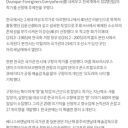
Ovunque-Foreigners Everywhere)를 내세우고 전세계에서 332명(팀)의
작가를 선정해 주제전을 꾸렸다.
한국에서는 1세대 여성조각가로 아르헨티나에서 40년간 이방인으로 묵묵히
활동했던 김윤신(89)과 깊고 섬세한 작업으로 주류서사에서 배제된 소수자의
존재성을 부각시켜온 이강승(46)이 선정됐다. 또 작고한 화가 이쾌대
(1913∼1965)와 한국화 거장 장우성(1912∼2005)의 작품도 본전시에서
소개된다. 본전시는 이탈리아 국가관과 19세기 조선소가 있던 곳인
아르세날레에서 열린다.
한편 한국은 국가관 전시에 구정아 작가를 선정했다. 야콥 파브리시우스
덴마크 아트허브코펜하겐 관장과 이설희 덴마크 쿤스트할오르후스
큐레이터가 공동 예술감독을 맡아 구정아의 개인전 '오도라마 시티'를
기획했다.
구정아는 특이하게 '향'을 작업의 근간으로 잡았다. 작가는 지난해 6∼9월
입양아, 실향민을 대상으로 한국의 도시·고향에 얽힌 '향' 이야기 600여 편을
일일이 수집했다. 그리곤 25명의 기억을 선정하고 향수업체 논픽션과 손잡고
17개의 향을 개발했다. 한국관에는 이 특별한 향이 소개된다.
베니스비엔날레의 국가관 중 일본관은 지난해 광주비엔날레 예술감독으로
활약했던 이숙경 영국 휘트워스미술관장이, 싱가포르관은 지난해