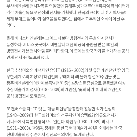
부산비엔날레 전시감독을 역임했던 김해주 싱가포르아트뮤지엄 큐레이터가
각각 예술감독으로 선정돼 전시를 기획했다. 한국의 큐레이터및 기획자들이
세계 무대로 뻗어나가 실력을 발휘한다는 점에서 고무적인 소식이 아닐 수
없다.
올해 베니스비엔날레는 그 어느 때보다 병행전시와 특별 연계전시가
풍성하다. 베니스 곳곳에서 비엔날레 재단의 공식 승인을 받은 30건의
병행전시가 본전시와 맞물려 개막한다. 이 중에는 한국 작가를 소개하는 공식
연계 전시 4건도 포함됐다.
한국 추상미술의 개척자인 유영국(1916∼2002)의 첫 유럽 개인전인 '유영국:
무한세계로의 여정'(기획 김인혜 큐레이터)과 올해 창설 30주년을 맞는
광주비엔날레의 아카이브특별전 '마당', 프랑스를 중심으로 활동했던 여성
추상미술가 이성자(1918∼2009)의 개인전, '숯의 작가' 이배의 개인전이
공식 병행전시로 열린다.
또 캔버스를 자르고 잇는 '매듭 페인팅'을 창안해 활동한 작가 신성희
(1948∼2009)와 한국실험미술의 선구자인 이승택(92)의 듀오전시가
베니스에서 특별전 형식으로 열린다. 하인두(1930∼1989). 박서보
(1931∼2003), 고영훈, 정혜련 등 한국 현대미술가 4인을 소개하는 '한국
현대미술의 정수:손에서 정신으로의 여정'도 개최된다.