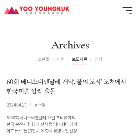
Archives
출판물
비평
보도자료
영상
60회 베니스비엔날레 개막,'물의 도시' 도처에서
한국미술 깜짝 출몰
I
2024.04.17.
뉴스핌
제60회 베니스비엔날레 17일 프리뷰 개막
한국,본전시및 11개 전시 등 역대 최다 참가
아트뉴스 '톱10전시'에 한국 유영국전 선정