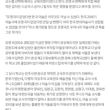
교수를 선택해 배우는 교육과정이었다고 한다. 유영국 화백에게 직접 배운
적은 없지만 스승의 스승이니 필자도 작은 영향을 받았다고 봐야 할 것이다.
"유영국이 없었다면 한국 미술은 아무것도 아닐 수 있었다. 한국 20세기
미술사에 유영국이 없었다면 큰일 날 뻔했다. 아마 한국 현대미술사가 성립될
수 없었을 것이다"라고 평가받을 정도로 유영국은 우리나라 미술사에 큰 획을
그은 작가다.
유영국(1916-2002)은 지금은 행정구역이 경상북도지만 일제강점기에는
강원도에 속해 있었던 울진에서 부자집 아들로 태어났다. 초등학교 다닐 때
공부를 잘해 아버지와 형들이 가족회의까지 열어 유 화백을 서울로 보낸다.
그래서 입학한 곳이 경성 제2고등보통학교(현 경복고등학교)였다. 둘째 형이
이 학교 1회 졸업생이었기 때문에 자연스럽게 여기를 선택하게 된 것 같다.
그 당시 학교는 만주사변 등으로 딱딱한 군국주의 분위기가 지배하는
분위기였는데, 다행히 자유주의 교육관과 예술관을 지닌 미술 교사 사토
쿠니오(1897-1945)를 만나 미술가의 길을 가게 된다. 유영국 외에도 사토
쿠니오의 영향을 받아 장욱진, 임완규, 김창억, 정현웅, 심형구, 이대원, 권옥연
등이 훗날 대한민국을 대표하는 화가로 성장한다. 사토 쿠니오 미술 교사를
보면 미술 교사의 역할이 얼마나 중요한가를 생각하게 되고, 미술 교사로
33년을 보낸 필자는 훌륭한 작가들을 많이 키워내지 못한 것에 대해 반성하게
된다.