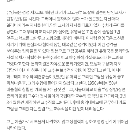
유영국은 경성 제2고보 4학년 때 키가 크고 공부도 잘해 일본인 담임교사가
급장(반장)을 시킨다. 그러더니 뒷자리에 앉아 누가 잘못했는지 날마다
일러바치라는 지시를 한다. 담임교사의 지시를 따르지 않자 수차례 구타를
당한다. 그때부터 학교 다니기가 싫어진 유영국은 고민 끝에 졸업을 1년
앞두고 학교를 그만두고 고향으로 내려와 버린다. 이처럼 유영국은 소신을
지키기 위해 현실과 타협하지 않는 대쪽같은 성격이었다. 이런 성격을
보여주는 일화들은 또 있다. 일본으로 그림 공부를 하러 간 유영국은 문화학원
시절 색채가 작렬하는 표현주의적이고 야수파적 기질을 드러내는 그림을
그렸다고 한다. 문화학원은 자유로운 분위기였지만, 뎃생과 구상화 지도
담당인 '이시이 하쿠테이' 교수는 보수적인 경향이 짙었다고 한다. 이시이
하쿠테이 교수와 의견충돌이 있었던 유 화백은 그리던 그림을 뒤집어 놓고
뛰쳐나온 후, 그의 수업에 들어가지 않았다고 한다. 1950년에는 '50년
미술협회 창립전' 개최를 2주 남짓 앞두고, 서울대학교 미술부장 장발(장면
총리의 동생) 교수가 전시 참여와 국립대학 교수직 중 택일을 요구하자, 2년
3개월 동안 재직하던 교수직을 그만둔다. 후에 홍익대학교에 근무하다가도
그림을 그리겠다는 일념으로 교수직을 미련 없이 내려놓는다.
그는 예술가로서 드물게 나약하지 않고 생활력이 강하고 경영 감각이 뛰어난
사람이었다.