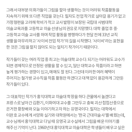
그래서 대부분의 화가들이 그림을 팔아 생활하는 것이 어려워 작품활동을
지속하기 위해 또 다른 직업을 갖는다. 필자도 전업 작가로 살아갈 용기가 없고
가정형편을 고려해 학비가 적고 교사 발령이 보장된 국립대 사범대학
미술교육과를 고등학교 미술 선생님의 권유로 지망했다. 대학 졸업 후 중·
고등학교 미술 교사를 하며 작업 활동을 병행하다가 한달 전에 33년 교직
생활을 마무리하고 '사이비 전업 작가'의 길을 시작했다. '사이비'라는 표현을
한 것은 그림을 팔지 않아도 되는 얼치기 작가이기 때문이다.
작가들이 갖는 여러 직업 중 최고는 미술대학 교수다. 되기는 어려워도 교수가
되면 경제적으로 안정된 생활을 할 수 있고, 일단 대학교수 작품이라고 하면
높게 평가하는 경향이 있고, 매매도 잘 된다. 그런데 이러한 여러 혜택이
주어지는 철가방 교수직을 작품 활동만 하겠다고 대책 없이 용감하게 그만둔
작가들이 있다.
그 대표적인 작가가 홍익대학교 미술대 학장을 하다 큰물에서 놀겠다고
프랑스로 날아간 김환기, 이화여대 교수를 그만두고 충북 괴산 첩첩산중으로
은거한 황창배와 오늘 이야기하고자 하는 유영국이다. 필자는 대학에서
이완호 교수에게 서양화 실기와 대학원에서는 '한국 근대미술사'를 배웠는데,
교수님께서 홍익대학교 다닐 때 유영국 교수실에서 그림을 배운 이야기를
해주신 기억이 난다. 1960년대 홍익대학교 미술대학은 학생들이 배우고 싶은