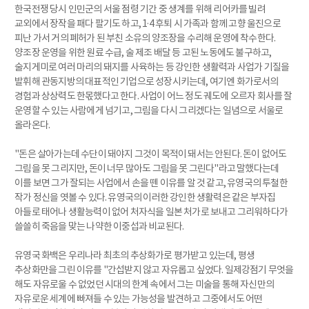
한국전쟁 당시 인민군의 서울 점령 기간 중 생계를 위해 리어카를 빌려
교외에서 장작을 패다 팔기도 하고, 1·4 후퇴 시 가족과 함께 고향 울진으로
피난 가서 거의 폐허가 된 부친 소유의 양조장을 수리해 운영에 착수한다.
양조장 운영을 위한 원료 수급, 술 제조 배달 등 고된 노동에도 불구하고,
술지게미로 여러 마리의 돼지를 사육하는 등 강인한 생활력과 사업가 기질을
발휘해 관동지방의 대표적인 기업으로 성장시키는데, 여기엔 화가로서의
경험과 상상력도 한몫했다고 한다. 사업이 어느 정도 궤도에 오르자 회사를 잘
운영할 수 있는 사람에게 넘기고, 그림을 다시 그리겠다는 일념으로 서울로
올라온다.
"돈은 살아가는데 수단이 돼야지 그것이 목적이 돼서는 안된다. 돈이 없어도
그림을 못 그리지만, 돈이 너무 많아도 그림을 못 그린다"라고 말했다는데
이를 보면 그가 잘되는 사업에서 손을 뗀 이유를 알 것 같고, 유영국의 투철한
작가 정신을 엿볼 수 있다. 유영국의 이러한 강인한 생활력은 같은 부자집
아들로 태어나 생활능력이 없어 처자식을 일본 처가로 보내고 그리워하다가
쓸쓸히 죽음을 맞는 나약한 이중섭과 비교된다.
유영국 화백은 우리나라 최초의 추상화가로 평가받고 있는데, 평생
추상화만을 그린 이유를 "간섭받지 않고 자유롭고 싶었다. 일제강점기 무엇을
해도 자유로울 수 없었던 시대의 한계 속에서 그는 미술을 통해 자신만의
자유로운 세계에 빠져들 수 있는 가능성을 발견하고 그중에서도 어떤