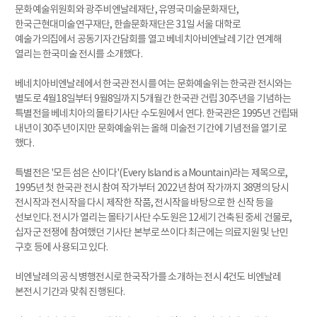
문화예술위원회와 광주비엔날레재단, 유영국미술문화재단,
한국근현대미술연구재단, 한솔문화재단은 31일 서울 대학로
예술가의집에서 공동기자간담회를 열고 베네치아비엔날레 기간 연계해
열리는 한국미술 전시를 소개했다.
베네치아비엔날레에서 한국관 전시를 여는 문화예술위는 한국관 전시와는
별도로 4월18일부터 9월8일까지 5개월간 한국관 건립 30주년을 기념하는
특별전을 베네치아의 몰타기사단 수도원에서 연다. 한국관은 1995년 건립돼
내년이 30주년이지만 문화예술위는 올해 미술전 기간에 기념전을 열기로
했다.
특별전은 '모든 섬은 산이다'(Every Island is a Mountain)라는 제목으로,
1995년 첫 한국관 전시 참여 작가부터 2022년 참여 작가까지 38명의 당시
전시작과 전시작을 다시 제작한 작품, 전시작을 바탕으로 한 신작 등을
선보인다. 전시가 열리는 몰타기사단 수도원은 12세기 건축된 중세 건물로,
십자군 전쟁에 참여했던 기사단 본부로 쓰이다 최근에는 의료지원 및 난민
구호 등에 사용되고 있다.
비엔날레의 공식 병행전시로 한국작가를 소개하는 전시 4건도 비엔날레
본전시 기간과 맞춰 진행된다.