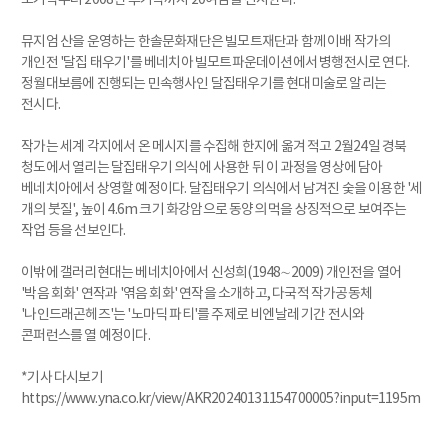
뮤지엄 산을 운영하는 한솔문화재단은 빌모트재단과 함께 이배 작가의
개인전 '달집 태우기'를 베네치아 빌모트파운데이션에서 병행전시로 연다.
정월대보름에 진행되는 민속행사인 달집태우기를 현대미술로 알리는
전시다.
작가는 세계 각지에서 온 메시지를 수집해 한지에 옮겨 적고 2월24일 경북
청도에서 열리는 달집태우기 의식에 사용한 뒤 이 과정을 영상에 담아
베네치아에서 상영할 예정이다. 달집태우기 의식에서 남겨진 숯을 이용한 '세
개의 붓질', 높이 4.6m 크기 화강암으로 동양의 먹을 상징적으로 보여주는
작업 등을 선보인다.
이밖에 갤러리현대는 베네치아에서 신성희(1948∼2009) 개인전을 열어
'박음 회화' 연작과 '엮음 회화' 연작을 소개하고, 다국적 작가공동체
'나인드래곤헤즈'는 '노마딕 파티'를 주제로 비엔날레 기간 전시와
콘퍼런스를 열 예정이다.
*기사 다시보기
https://www.yna.co.kr/view/AKR20240131154700005?input=1195m