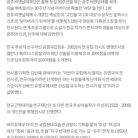
광주비엔날레재단은 올해 창설 30주년을 맞는 광주비엔날레를 세계
미술계에 알리는 30주년 기념 아카이브 특별전 '마당'을 연다. 1회
광주비엔날레에 소개됐던 백남준의 '고인돌'과 1회 대상 수상작인 알렉시스
크초의 '잊어버리기 위하여'를 비롯해 5·18민주화운동 기록관 소장품 등이
전시된다. 연계 프로그램으로 소설가 한강 작가가 현지 대학생들을 대상으로
광주와 인권, 민주에 대해 강연한다.
한국 추상의 선구자인 유영국(1916∼2002)의 첫 유럽 전시도 병행전시로
열린다. 퀘리니 스탐팔리아 재단 건물을 이용해 유화 30여점을 비롯해
드로잉과 판화까지 100여점을 소개한다.
전시를 기획한 김인혜 큐레이터는 "이번이 유럽에서 열리는 유영국의 첫
전시로, 한국미술이라면 단색화만 아는 사람들에게 단색화 이전 세대의
스승이자 선배인 유영국에 대한 관심을 유도하는 전시가 될 것"이라고
설명했다.
한국근현대미술연구재단은 또 다른 한국 추상미술작가 이성자(1918∼2009)
의 개인전을 병행전시로 진행한다.
바르토메우 마리 전 국립현대미술관 관장이 기획을 맡아 '추상'·'여성과
대지'·'중복'·'음과 양, 초월'·'지구 반대편으로 가는 길'·'우주' 연작 등 1959년
초기작부터 2008년 후기작까지 20여점을 전시한다.