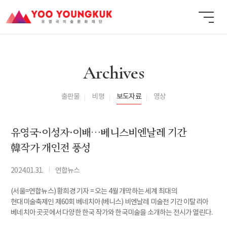
Archives
출판물
비평
보도자료
영상
유영국·이성자·이배…베니스비엔날레 기간
韓작가 개인전 풍성
I
2024.01.31.
연합뉴스
(서울=연합뉴스) 황희경 기자 = 오는 4월 개막하는 세계 최대의
현대미술축제인 제60회 베네치아(베니스) 비엔날레 미술전 기간 이탈리아
베네치아 곳곳에서 다양한 한국 작가와 한국미술을 소개하는 전시가 열린다.