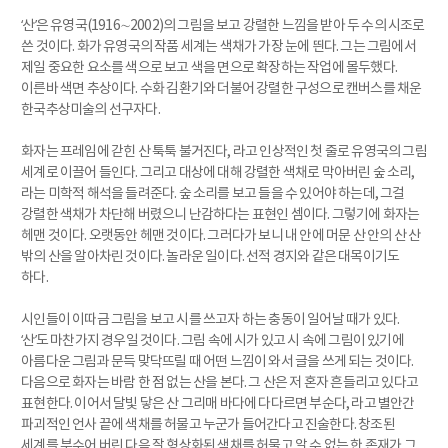
‘산’은 유영국(1916∼2002)의 그림을 보고 강렬한 느낌을 받아 두 수의 시조로
쓴 것이다. 화가 유영국의 작품 세계는 색채가 가장 눈에 띈다. 그는 그림에서
제일 중요한 요소를 색으로 보고 색을 면으로 확장하는 작업에 몰두했다.
이른바 색면 추상이다. 수화 김환기와 더불어 강렬한 구성으로 캔버스를 채운
한국추상미술의 선구자다.
화자는 프레임에 갇힌 산 툭툭 불거진다, 라고 인상적인 첫 줄로 유영국의 그림
세계로 이끌어 들인다. 그리고 대상에 대해 강렬한 색채로 막아버린 숲 소리,
라는 미학적 해석을 들려준다. 숲 소리를 보고 들을 수 있어야 하는데, 그걸
강렬한 색채가 차단해 버렸으니 난감하다는 표현인 셈이다. 그렇기에 화자는
헤맨 것이다. 오랫동안 헤맨 것이다. 그러다가 보니 내 안에 머문 산 안의 산 산
밖의 산을 알아차린 것이다. 놀라운 일이다. 선적 경지와 같은 대목이기도
하다.
시인들이 이따금 그림을 보고 시를 쓰고자 하는 충동이 일어날 때가 있다.
‘산’도 마찬가지 경우일 것이다. 그림 속에 시가 있고 시 속에 그림이 있기에
아름다운 그림과 문득 맞닥뜨릴 때 어떤 느낌이 와서 글을 쓰게 되는 것이다.
다음으로 화자는 바람 한 점 없는 산을 본다. 그 산은 저 혼자 흔들리고 있다고
표현한다. 이어서 달빛 닿은 산 그리매 바다에 다다르면 부순다, 라고 별안간
파괴적인 언사 끝에 색채를 허물고 누군가 들어간다고 진술한다. 창조된
세계를 부수어 버린 다음 잘 형상화된 색채를 허물고 알 수 없는 한 존재가 그