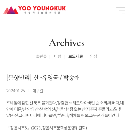
Archives
출판물
비평
보도자료
영상
[문향만리] 산 -유영국 / 박송애
I
2024.01.25.
대구일보
프레임에 갇힌 산 툭툭 불거진다/강렬한 색채로 막아버린 숲 소리/헤매다/내
안에 머문/산 안의 산 산 밖의 산//바람 한 점 없는 산 저 혼자 흔들리고/달빛
닿은 산 그리매 바다에 다다르면/부순다/색채를 허물고/누군가 들어간다
「정음시조5」(2023, 정음시조문학상운영위원회)