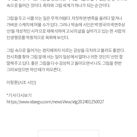
속으로 들어간 것이다. 화자와 그림 세계가 하나가 되는 순간이다.
그림을 두고 시를 쓰는 일은 무척 어렵다. 자칫하면 변죽을 울리다 말거나
가벼운 스케치에 머물 수가 있다. 그러나 박송애 시인은 박영국의 색면추상
‘산’을 개성적인 시각으로 재해석하여 고뇌의 삶을 살아가고 있는 한 사람의
인생행로를 역동적으로 육화해 보인다.
그림 속으로 들어가는 경지에까지 이르는 감상을 극치라고 불러도 좋겠다.
전시회를 찾아 그림 앞에 서는 일이 일상에서 얼마나 귀한 것인지 ‘산’은 잘
말해주고 있다. 좋은 그림을 다수 감상하고 돌아오면서 나도 그림을 한번
그려보았으면 하던 때가 떠오른다.
이정환(시조 시인)
*기사 다시보기
https://www.idaegu.com/newsView/idg202401250027