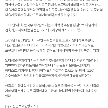
결성한 ‘한국청년작가연립전’으로 당대 앵포르멜(기하학적 추상을 거부하고
미술가의 즉흥적 행위와 격정적 표현을 중시한 전후 유럽의 추상 미술) 중심의
미술계를 타개할 대안으로의 기하학적 추상을 볼 수 있다.
1968년 ‘제1회 한국무역박람회’에선 기하학적 추상을 접점으로 미술가와
건축가, 디자이너는 발전된 국가의 미래상이 제시되기도 했다.
1969년 7월 21일엔 미국 유인 우주선 아폴로 11호가 달에 착륙했는데,
미술가들은 우주시대의 개막과 과학기술의 발전을 기하학적 추상으로
표현했다. 현대미술은 진동과 선, 원으로 과학적이며 반복적인 특성을 띄었다.
‘5. 마름모-만화경’에서는 기하학적 추상을 만화경이나 삼차원의 거울에서
재현한다. 3차원의 도형을 분해하거나 마름모꼴의 모형을 설치했다.
아티스트, 디자이너, 엔지니어가 모인 다운라이트&오시선의 작품으로
순수예술과 디자인의 경계를 고민하며 동시대적인 예술을 살펴본다.
한국의 기하학적 추상미술의 역사와 그 역할을 알아볼 수 있는 전시 ‘한국의
기하학적 추상미술’은 국립현대미술관 과천에서 5월 19일까지 만나볼 수
있다.
[ 경기신문 = 고륜형 기자 ]