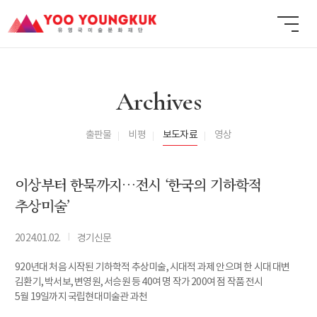
Archives
출판물
비평
보도자료
영상
이상부터 한묵까지…전시 ‘한국의 기하학적
추상미술’
I
2024.01.02.
경기신문
920년대 처음 시작된 기하학적 추상미술, 시대적 과제 안으며 한 시대 대변
김환기, 박서보, 변영원, 서승원 등 40여 명 작가 200여 점 작품 전시
5월 19일까지 국립현대미술관 과천