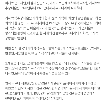
피에트 몬드리안, 바실리 칸딘스키, 카지미르 말레비치에서 시작한 기하학적
추상미술은 1920년부터 1970년대까지 우리나라에 꽃피웠다.
기하학적 추상미술은 기하학의 형태, 원색의 색채, 화면의 평면성을 강조하는
회화의 한 경향이다. 우리나라에선 1920년대 이상과 유영국이 처음 시도하며
시작됐다. 장식적인 미술이라거나 한국적인 정서와는 거리가 먼 미술로
평가되는 경향이 있었지만, 한 시대의 산물로서 우리나라의 사회적, 역사적
상황을 대변한다.
이번 전시 ‘한국의 기하학적 추상미술’에서는 5개의 섹션으로 김환기, 박서보,
변영원, 서승원 등 40여 명의 작가의 200여 작품이 전시된다.
‘1.새로움과 혁신, 근대의 감각’에서는 1920년대와 1930년대의 작품을 볼 수
있다. 당시 경성엔 서구의 기하학적 추상이 직간접적으로 유입됐는데, 미술과
디자인, 문학의 영역에까지 확장된 모습을 볼 수 있다.
영화 주보나 ‘제일선’, ‘신인간’ 같은 시사 종합지 표지에서 기하학적 추상을
확인할 수 있으며 시인 이상은 ‘건축무한육면각체’라는 시에서 기하학에 대한
관심을 표하기도 했다. 1930년대 말 김환기와 유영국은 동경과 경성에서
전위미술로서 기하학적 추상미술을 실험했다.