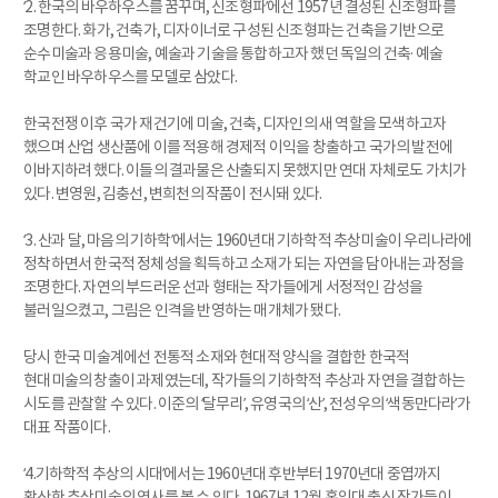
‘2. 한국의 바우하우스를 꿈꾸며, 신조형파’에선 1957년 결성된 신조형파를
조명한다. 화가, 건축가, 디자이너로 구성된 신조형파는 건축을 기반으로
순수미술과 응용미술, 예술과 기술을 통합하고자 했던 독일의 건축· 예술
학교인 바우하우스를 모델로 삼았다.
한국전쟁 이후 국가 재건기에 미술, 건축, 디자인의 새 역할을 모색하고자
했으며 산업 생산품에 이를 적용해 경제적 이익을 창출하고 국가의 발전에
이바지하려 했다. 이들의 결과물은 산출되지 못했지만 연대 자체로도 가치가
있다. 변영원, 김충선, 변희천의 작품이 전시돼 있다.
‘3. 산과 달, 마음의 기하학’에서는 1960년대 기하학적 추상미술이 우리나라에
정착하면서 한국적 정체성을 획득하고 소재가 되는 자연을 담아내는 과정을
조명한다. 자연의 부드러운 선과 형태는 작가들에게 서정적인 감성을
불러일으켰고, 그림은 인격을 반영하는 매개체가 됐다.
당시 한국 미술계에선 전통적 소재와 현대적 양식을 결합한 한국적
현대미술의 창출이 과제였는데, 작가들의 기하학적 추상과 자연을 결합하는
시도를 관찰할 수 있다. 이준의 ‘달무리’, 유영국의 ‘산’, 전성우의 ‘색동만다라’가
대표 작품이다.
‘4.기하학적 추상의 시대’에서는 1960년대 후반부터 1970년대 중엽까지
확산한 추상미술의 역사를 볼 수 있다. 1967년 12월 홍익대 출신 작가들이