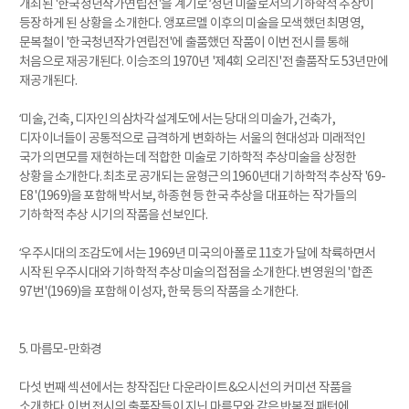
개최된 '한국청년작가연립전'을 계기로 ‘청년 미술로서의 기하학적 추상’이
등장하게 된 상황을 소개한다. 앵포르멜 이후의 미술을 모색했던 최명영,
문복철이 '한국청년작가연립전'에 출품했던 작품이 이번 전시를 통해
처음으로 재공개된다. 이승조의 1970년 '제4회 오리진'전 출품작도 53년만에
재공개된다.
‘미술, 건축, 디자인의 삼차각설계도’에서는 당대의 미술가, 건축가,
디자이너들이 공통적으로 급격하게 변화하는 서울의 현대성과 미래적인
국가의 면모를 재현하는데 적합한 미술로 기하학적 추상미술을 상정한
상황을 소개한다. 최초로 공개되는 윤형근의 1960년대 기하학적 추상작 '69-
E8'(1969)을 포함해 박서보, 하종현 등 한국 추상을 대표하는 작가들의
기하학적 추상 시기의 작품을 선보인다.
‘우주시대의 조감도’에서는 1969년 미국의 아폴로 11호가 달에 착륙하면서
시작된 우주시대와 기하학적 추상미술의 접점을 소개한다. 변영원의 '합존
97번'(1969)을 포함해 이성자, 한묵 등의 작품을 소개한다.
5. 마름모-만화경
다섯 번째 섹션에서는 창작집단 다운라이트&오시선의 커미션 작품을
소개한다. 이번 전시의 출품작들이 지닌 마름모와 같은 반복적 패턴에