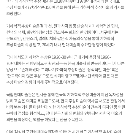
'한국의 기하학적 추상미술'은 1920년대부터 1970년대까지의 한국 대표
추상미술가 47인의 작품 150여 점을 통해 한국 기하학적 추상미술의 역사를
조망한다.
기하학적 추상미술은 점과 선, 원과 사각형 등 단순하고 기하학적인 형태,
원색의 색채, 화면의 평면성을 강조하는 회화의 한 경향이다. 서구에서는
몬드리안, 칸딘스키, 말레비치와 같은 작가들의 작업을 통해 기하학적
추상미술이 각광 받고, 20세기 내내 현대미술의 주요한 경향이 되었다.
국내에서도 기하학적 추상은 1920-30년대 근대기에 등장해 1960-
70년대에는 전방위적으로 확산되는 등 한국 미술사의 변곡점마다 각기 다른
양상으로 존재해왔다. 그러나 기하학적 추상미술은 '장식적인 미술' 혹은
'한국적이지 않은 추상'으로 인식되며 앵포르멜이나 단색화와 같은 다른
추상미술의 경향에 비해 주변적으로 여겨졌다.
국립현대미술관은 전시를 통해 한국의 기하학적 추상미술이 지닌 독자성을
밝히고 숨은 의미를 복원함으로써, 한국 추상미술의 역사를 새로운 관점에서
바라보는 기회를 마련한다. 또한 기하학적 추상미술이 건축과 디자인 등 연관
분야와 접점을 형성하고, 당대 한국 사회의 변화와 연동되면서 한국 미술의
외연을 확장하는 역할을 해왔다는 점을 주목한다.
이에 김성희 국립현대미술관장은 “이번 전시가 한국 기하학적 추상미술에