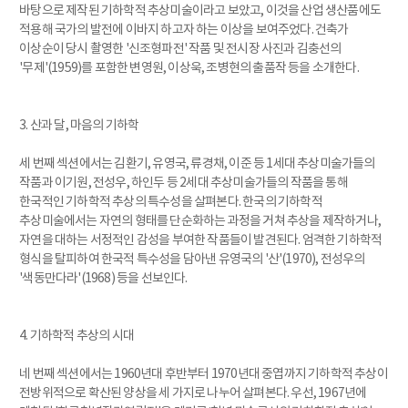
바탕으로 제작된 기하학적 추상미술이라고 보았고, 이것을 산업 생산품에도
적용해 국가의 발전에 이바지 하고자 하는 이상을 보여주었다. 건축가
이상순이 당시 촬영한 '신조형파전' 작품 및 전시장 사진과 김충선의
'무제'(1959)를 포함한 변영원, 이상욱, 조병현의 출품작 등을 소개한다.
3. 산과 달, 마음의 기하학
세 번째 섹션에서는 김환기, 유영국, 류경채, 이준 등 1세대 추상미술가들의
작품과 이기원, 전성우, 하인두 등 2세대 추상미술가들의 작품을 통해
한국적인 기하학적 추상의 특수성을 살펴본다. 한국의 기하학적
추상미술에서는 자연의 형태를 단순화하는 과정을 거쳐 추상을 제작하거나,
자연을 대하는 서정적인 감성을 부여한 작품들이 발견된다. 엄격한 기하학적
형식을 탈피하여 한국적 특수성을 담아낸 유영국의 '산'(1970), 전성우의
'색동만다라'(1968) 등을 선보인다.
4. 기하학적 추상의 시대
네 번째 섹션에서는 1960년대 후반부터 1970년대 중엽까지 기하학적 추상이
전방위적으로 확산된 양상을 세 가지로 나누어 살펴본다. 우선, 1967년에