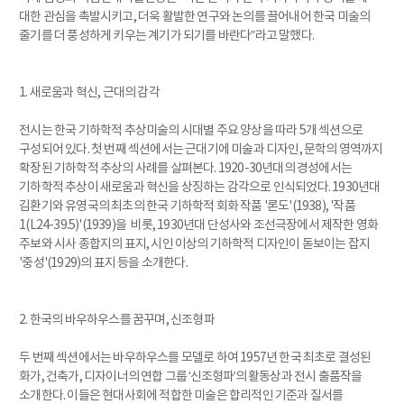
대한 관심을 촉발시키고, 더욱 활발한 연구와 논의를 끌어내어 한국 미술의
줄기를 더 풍성하게 키우는 계기가 되기를 바란다”라고 말했다.
1. 새로움과 혁신, 근대의 감각
전시는 한국 기하학적 추상미술의 시대별 주요 양상을 따라 5개 섹션으로
구성되어 있다. 첫 번째 섹션에서는 근대기에 미술과 디자인, 문학의 영역까지
확장된 기하학적 추상의 사례를 살펴본다. 1920-30년대의 경성에서는
기하학적 추상이 새로움과 혁신을 상징하는 감각으로 인식되었다. 1930년대
김환기와 유영국의 최초의 한국 기하학적 회화 작품 '론도'(1938), '작품
1(L24-39.5)'(1939)을 비롯, 1930년대 단성사와 조선극장에서 제작한 영화
주보와 시사 종합지의 표지, 시인 이상의 기하학적 디자인이 돋보이는 잡지
'중성'(1929)의 표지 등을 소개한다.
2. 한국의 바우하우스를 꿈꾸며, 신조형파
두 번째 섹션에서는 바우하우스를 모델로 하여 1957년 한국 최초로 결성된
화가, 건축가, 디자이너의 연합 그룹 ‘신조형파’의 활동상과 전시 출품작을
소개한다. 이들은 현대사회에 적합한 미술은 합리적인 기준과 질서를