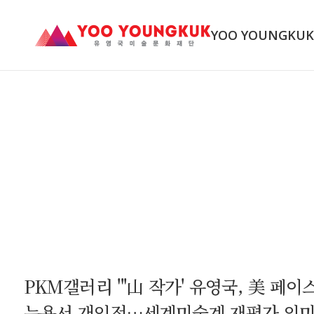
YOO YOUNGKU
PKM갤러리 "'山 작가' 유영국, 美 페이
뉴욕서 개인전…세계미술계 재평가 의미