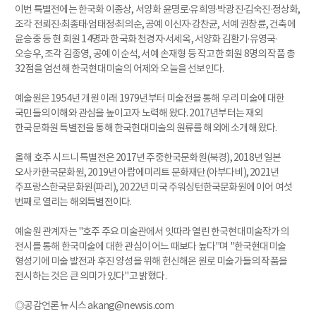
이번 특별전에는 한국화 이종상, 서양화 윤명로·유희영·박광진·김숙진·정상화,
조각 전뢰진·최종태·엄태정·최의순, 공예 이신자·강찬균, 서예 권창륜, 건축에
윤승중 등 현 회원 14명과 한국화 천경자·서세옥, 서양화 김환기·유영국·
오승우, 조각 김종영, 공예 이순석, 서예 손재형 등 작고한 회원 8명의 작품 총
32점을 엄선해 한국현대미술의 어제와 오늘을 선보인다.
예술원은 1954년 개원 이래 1979년부터 미술전을 통해 우리 미술에 대한
국민들의 이해와 관심을 높이고자 노력해 왔다. 2017년부터는 재외
한국문화원 특별전을 통해 한국현대미술의 원류를 해외에 소개해 왔다.
올해 호주 시드니 특별전은 2017년 주중한국문화원(북경), 2018년 일본
오사카한국문화원, 2019년 아랍에미리트 문화재단(아부다비), 2021년
주프랑스한국문화원(파리), 2022년 미국 주워싱턴한국문화원에 이어 여섯
번째로 열리는 해외특별전이다.
예술원 관계자는 "호주 주요 미술관에서 잇따라 열린 한국현대미술작가의
전시를 통해 한국미술에 대한 관심이 어느 때보다 높다"며 "한국현대미술
형성기에 미술 발전과 후진 양성을 위해 헌신해온 원로 미술가들의 작품을
전시하는 것은 큰 의미가 있다"고 밝혔다.
◎공감언론 뉴시스 akang@newsis.com