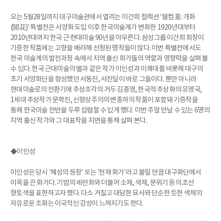
오는 5월28일까지 대구미술관에서 열리는 이건희 컬렉션 '웰컴 홈: 개화
(開花)' 특별전은 서양화 도입 이후 한국미술계가 변화한 1920년대부터
2010년대까지 한국 근·현대미술 90년을 아우른다. 삼성그룹 이건희 회장이
기증한 작품에는 고향을 배려해 선정된 명작들이 많다. 이번 특별전에서도
한국 미술계의 발전과정 속에서 지역 출신 화가들의 역할과 영향력을 살펴 볼
수 있다. 한국 근대미술의 별과 같은 작가 이인성과 이쾌대를 비롯해 대구의
초기 서양화단을 형성했던 서동진, 서진달이 바로 그들이다. 뿐만 아니라
현대미술로의 전환기에 추상조각의 거두 김종영, 한국적 추상화의 유영국,
1세대 추상작가 문학진, 신형상주의의 변종하의 작품이 포함돼 기증작을
통해 한국미술 전반을 두루 섭렵할 수 있게 했다. 이번 주말 만날 수 있는 6명의
지역 출신 작가와 그 대표작을 지면을 통해 살펴 본다.
◆이인성
이인성은 당시 '혜성의 등장' 또는 '천재 화가'라고 불릴 만큼 대구화단에서
이목을 끈 화가다. 기법의 세련화와 더불어 소재, 색채, 분위기 등의 조선
향토색을 표현하고자 했다. 다소 거칠고 대담한 묘사와 단순한 듯한 색채의
자유로운 조화는 이국적인 감성이 느껴지기도 한다.