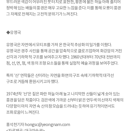
부드러운 색감이 어우러진 붓 터치로 표현한, 황혼에 물든 하늘 아래 줄지어
정박해 있는 배들의 풍경은 매우 고요한 느낌을 준다. 이를 통해 오롯이 풍경
그 자체로 전해지는 고전적 분위기가 느껴진다.
◆유영국
유영국은 자연에서 모티프를 가져 온 한국적 추상화의 일가를 이뤘다.
유영국은 경주 사진을 통해 공간을 압축적으로 클로즈업하여 화강암의 거친
선각과 기하학적 구조를 보여주고자 했다. 1960년대부터 70년대 전반까지
점, 선, 면, 형, 색 등의 조형 요소들을 통해 실험적 예술 과정을 보여주었다.
특히 '산' 연작들은 산이라는 자연을 화면의 구조 속에 기하학적 대각선
구조로 거듭해 환원시키고자 했다.
1974년작 '산'은 짙은 파란 하늘 아래 높고 나지막한 산들이 넓게 솟아 있는
풍경을 담은 작품이다. 검은색에 가까운 산부터 밝은 연두색의 산까지 색채의
다양함이 마치 자연 속 산의 참모습을 드러내는 듯하여 유기적이면서도
조화로움이 느껴진다.
홍석천기자 hongsc@yeongnam.com
<자료제공 : 대구미술관>