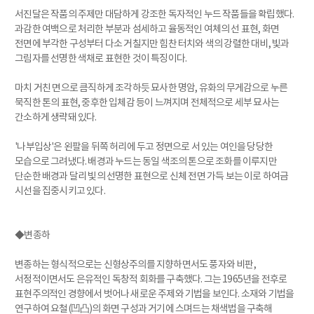
서진달은 작품의 주제만 대담하게 강조한 독자적인 누드 작품들을 확립했다.
과감한 여백으로 처리한 부분과 섬세하고 율동적인 여체의 선 표현, 화면
전면에 부각한 구성부터 다소 거칠지만 힘찬 터치와 색의 강렬한 대비, 빛과
그림자를 선명한 색채로 표현한 것이 특징이다.
마치 거친 면으로 큼직하게 조각하듯 묘사한 명암, 유화의 무게감으로 누른
묵직한 톤의 표현, 중후한 입체감 등이 느껴지며 전체적으로 세부 묘사는
간소하게 생략돼 있다.
'나부입상'은 왼팔을 뒤쪽 허리에 두고 정면으로 서 있는 여인을 당당한
모습으로 그려냈다. 배경과 누드는 동일 색조의 톤으로 조화를 이루지만
단순한 배경과 달리 빛의 선명한 표현으로 신체 전면 가득 보는 이로 하여금
시선을 집중시키고 있다.
◆변종하
변종하는 형식적으로는 신형상주의를 지향하면서도 풍자와 비판,
서정적이면서도 은유적인 독창적 회화를 구축했다. 그는 1965년을 전후로
표현주의적인 경향에서 벗어나 새로운 주제와 기법을 보인다. 소재와 기법을
연구하여 요철(凹凸)의 화면 구성과 거기에 스며드는 채색법을 구축해