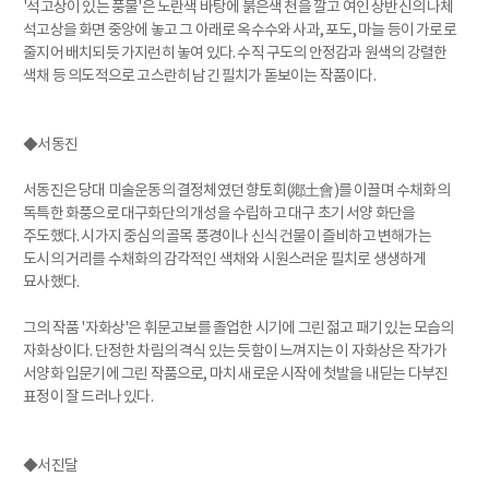
'석고상이 있는 풍물'은 노란색 바탕에 붉은색 천을 깔고 여인 상반신의 나체
석고상을 화면 중앙에 놓고 그 아래로 옥수수와 사과, 포도, 마늘 등이 가로로
줄지어 배치되듯 가지런히 놓여 있다. 수직 구도의 안정감과 원색의 강렬한
색채 등 의도적으로 고스란히 남긴 필치가 돋보이는 작품이다.
◆서동진
서동진은 당대 미술운동의 결정체였던 향토회(鄕土會)를 이끌며 수채화의
독특한 화풍으로 대구화단의 개성을 수립하고 대구 초기 서양 화단을
주도했다. 시가지 중심의 골목 풍경이나 신식 건물이 즐비하고 변해가는
도시의 거리를 수채화의 감각적인 색채와 시원스러운 필치로 생생하게
묘사했다.
그의 작품 '자화상'은 휘문고보를 졸업한 시기에 그린 젊고 패기 있는 모습의
자화상이다. 단정한 차림의 격식 있는 듯함이 느껴지는 이 자화상은 작가가
서양화 입문기에 그린 작품으로, 마치 새로운 시작에 첫발을 내딛는 다부진
표정이 잘 드러나 있다.
◆서진달