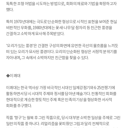
독특한 조형 어법을 시도하는 방법으로, 회화의 재료와 기법을 확장하고자
했다.
특히 1970년대에는 극도로 단순화한 형상으로 시적인 표현을 보여준 현실
비판적인 우화를, 1980년대에는 꽃·새·나무·달·잠자리 등 친근한 풍경을
간결하고 소박하게 묘사해 주목받았다.
'오리가 있는 풍경'은 간결한 구성의 화면에 유연한 곡선의 물흐름을 느끼듯
떠 있는 오리가 묘사된 풍경이다. 오리의 단순화된 형상은 서정적 분위기를
자아내며, 그 속에서 소박하지만 친근함을 찾을 수 있다.
◆이쾌대
이쾌대는 한국 역사상 가장 비극적인 시대인 일제강점기와 6·25전쟁기에
활동하면서 당시 시대적 주제와 정서를 담아낸 예술가다. 전통적인 회화를
현대적으로 계승한 향토적인 주제 혹은 민족의 기상을 형상화한 서사적
회화를 추구했다.
작품 '항구'는 월북 후 그린 작품으로, 당시 대부분 소박한 일상을 주제로 그린
일련의 작품 중 하나다. 리얼리즘을 꽃피웠던 그림과 달리 전체적으로