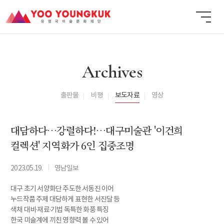
Archives
출판물
비평
보도자료
영상
대담하다…강렬하다!…대구미술관 '이건희
컬렉션' 지역화가 6인 집중조명
I
2023.05.19.
영남일보
대구 초기 서양화단 주도한 서동진 이어
누드작품 주제 대담하게 표현한 서진달 등
색채 대비·재료·기법 독특한 화풍 특징
한국 미술계에 끼친 영향력 볼 수 있어