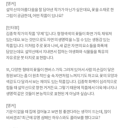
[앵커]
설악산의 아름다움을 잘 담아낸 작가가 아닌가 싶은데요, 꽃을 소재로 한
그림이 궁금한데, 어떤 작품이 있나요?
[인터뷰]
김종학 작가의 작품 '무제' 입니다. 형형색색의 꽃들이 화면 가득 채워져
있는데요. 보는 것만으로도 자연의 생명력을 느낄 수 있는 생동감 있는
작품입니다. 이처럼 주로 꽃과 나비, 새 같은 자연의 요소들을 화폭에
담았는데요. 설악산에서 지내면서 접하는 야생화와 식물들을 특유의
자유로운 붓 터치로 표현합니다.
또, 다양한 형태의 꽃들이 캔버스 가득 그려져 있어서 사람의 손길이 닿은
정원보다는 좀 더 원초적인 숲 속 자연처럼 느껴지기도 하고요. 꽃의 모양과
색감도 다 달라서 보는 재미도 있는 작품입니다. 김종학 화백이 심리적으로
힘들 때 설악산으로 향한 거거든요. 그렇기 때문에 작품에서 더욱 에너지나
생명력 같은 것들이 본능적으로 표현된 게 아닐까 싶습니다.
[앵커]
기운이 없을 때 집에 걸어놓고 보면 참 좋겠다라는 생각이 드는데, 많이
비싸겠죠? 최근에 유명 샴페인 하우스와도 콜라보를 했다고요?