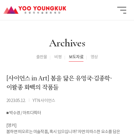
Archives
출판물
비평
보도자료
영상
[사이언스 in Art] 봄을 닮은 유영국·김종학·
이왈종 화백의 작품들
I
2023.05.12.
YTN 사이언스
■ 박수경 / 아트디렉터
[앵커]
봄하면 떠오르는 미술작품, 혹시 있으십니까? 자연의 따스한 요소를 담은