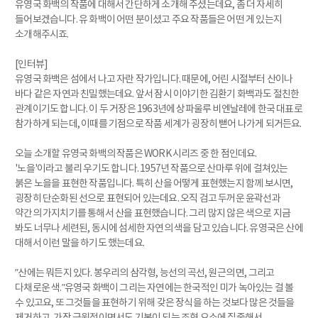
유영국 화백의 작품에 대해서 간단하게 소개해 주셨는데요, 좀 더 자세히
들어보겠습니다. 유 화백이 어떤 분이셨고 주요 작품들은 어떤 게 있는지
소개해주시죠.
[인터뷰]
유영국 화백은 섬에서 나고 자란 작가입니다. 때문에, 어린 시절부터 산이나
바다 같은 자연과 친밀했는데요. 앞서 잠시 이야기한 김환기 화백과도 절친한
관계이기도 합니다. 이 두 거장은 1963년에 상파울루 비엔날레에 한국 대표로
참가하게 되는데, 이때를 기점으로 작품 세계가 굉장히 뻗어 나가게 되거든요.
오늘 소개할 유영국 화백의 작품은 WORK 시리즈 중 한 점인데요.
'노을'이라고 불리 우기도 합니다. 1957년 작품으로 산마루 위에 걸쳐있는
붉은 노을을 표현한 작품입니다. 특히 산을 어떻게 표현했는지 함께 보시면,
굉장히 단순화된 선으로 표현되어 있는데요. 오직 검고 두꺼운 윤곽선과
약간의 가지치기를 통해서 산을 표현했습니다. 그리 많지 않은 색으로 지금
봐도 너무나 세련된, 동시에 섬세한 자연의 색을 담고 있습니다. 유영국은 산에
대해서 이런 말을 하기도 했는데요.
”산에는 뭐든지 있다. 봉우리의 삼각형, 능선의 곡선, 원근의 면, 그리고
다채로운 색.”유영국 화백이 그리는 자연에는 한국적인 미가 녹아있는 걸 볼
수 있고요, 또 그것들을 표현하기 위해 갖은 장식을 하는 것보다 많은 것들을
제거하고, 가장 근원적이면서도 기본이 되는 조형 요소에 집중해서