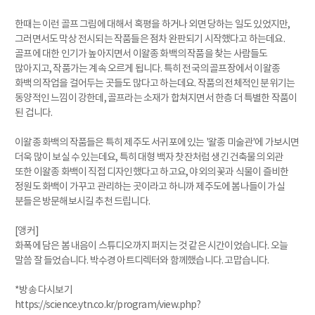
한때는 이런 골프 그림에 대해서 혹평을 하거나 외면 당하는 일도 있었지만,
그러면서도 막상 전시되는 작품들은 점차 완판되기 시작했다고 하는데요.
골프에 대한 인기가 높아지면서 이왈종 화백의 작품을 찾는 사람들도
많아지고, 작품가는 계속 오르게 됩니다. 특히 전국의 골프장에서 이왈종
화백의 작업을 걸어두는 곳들도 많다고 하는데요. 작품의 전체적인 분위기는
동양적인 느낌이 강한데, 골프라는 소재가 합쳐지면서 한층 더 특별한 작품이
된 겁니다.
이왈종 화백의 작품들은 특히 제주도 서귀포에 있는 '왈종 미술관'에 가보시면
더욱 많이 보실 수 있는데요, 특히 대형 백자 찻잔처럼 생긴 건축물의 외관
또한 이왈종 화백이 직접 디자인했다고 하고요, 야외의 꽃과 식물이 즐비한
정원도 화백이 가꾸고 관리하는 곳이라고 하니까 제주도에 봄나들이 가실
분들은 방문해보시길 추천 드립니다.
[앵커]
화폭에 담은 봄 내음이 스튜디오까지 퍼지는 것 같은 시간이었습니다. 오늘
말씀 잘 들었습니다. 박수경 아트디렉터와 함께했습니다. 고맙습니다.
*방송 다시보기
https://science.ytn.co.kr/program/view.php?