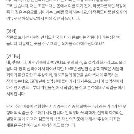
그려냈습니다. 저는 초봄보다는 봄에서 여름 되기 전에, 파릇파릇하던 색감이
좀 더 짙은 녹음으로 넘어가는 그때를 좋아하는데요. 이 작품도 따뜻한 오후의
여유로운 해질녘 같아서 인상 깊은 작품입니다.
[앵커]
작품을 보니깐 세련되면서도 한국의 미가 돋보이는 작품이다라는 생각이
듭니다. 다음에는 꽃을 주로 그리는 작가를 소개해주신다고요?
[인터뷰]
네, 맞습니다. 바로 김종학 화백인데요. 꽃의 화가, 또 설악의 화가라고도 불리
웁니다. 평북 신의주에서 태어났지만 1948년 월남한 김종학 화백은 서울대
회화과를 전공한 후 추상회화, 앵포르멜의 영향을 받아 색채에 주목하는
작가였는데요. 1979년에 설악산에 들어가게 되거든요. 그때 이 설악산에서
마주한 자연으로부터 위안을 얻어서 작업실을 짓고 본격적으로 작업을 하기
시작합니다.
당시 추상 미술이 성행했던 시기였는데 김종학 화백은 추상과는 거리가 먼 꽃
형태의 작업을 주로 하기 시작합니다. 일찍부터 꽃의 화가, 설악의 화가라는
별명이 붙게 되고요. 김종학 화백은 자신의 작품에 대해서 “추상에 기초한
새로운 구상”이라고 이야기하기도 했습니다.