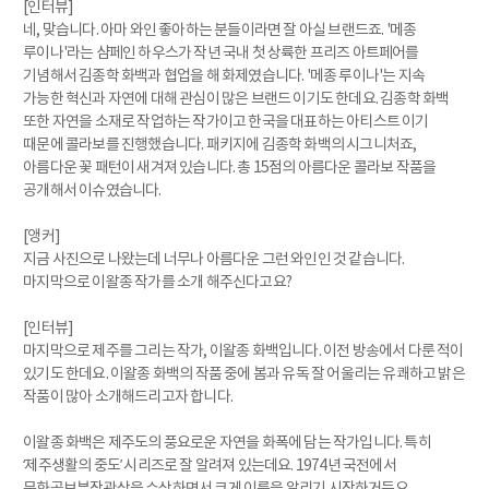
[인터뷰]
네, 맞습니다. 아마 와인 좋아하는 분들이라면 잘 아실 브랜드죠. '메종
루이나'라는 샴페인 하우스가 작년 국내 첫 상륙한 프리즈 아트페어를
기념해서 김종학 화백과 협업을 해 화제였습니다. '메종 루이나'는 지속
가능한 혁신과 자연에 대해 관심이 많은 브랜드 이기도 한데요. 김종학 화백
또한 자연을 소재로 작업하는 작가이고 한국을 대표하는 아티스트 이기
때문에 콜라보를 진행했습니다. 패키지에 김종학 화백의 시그니처죠,
아름다운 꽃 패턴이 새겨져 있습니다. 총 15점의 아름다운 콜라보 작품을
공개해서 이슈였습니다.
[앵커]
지금 사진으로 나왔는데 너무나 아름다운 그런 와인인 것 같습니다.
마지막으로 이왈종 작가를 소개 해주신다고요?
[인터뷰]
마지막으로 제주를 그리는 작가, 이왈종 화백입니다. 이전 방송에서 다룬 적이
있기도 한데요. 이왈종 화백의 작품 중에 봄과 유독 잘 어울리는 유쾌하고 밝은
작품이 많아 소개해드리고자 합니다.
이왈종 화백은 제주도의 풍요로운 자연을 화폭에 담는 작가입니다. 특히
‘제주생활의 중도’ 시리즈로 잘 알려져 있는데요. 1974년 국전에서
문화공보부장관상을 수상하면서 크게 이름을 알리기 시작하거든요.