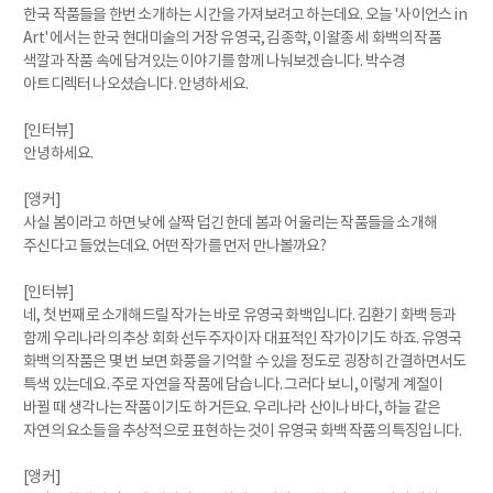
한국 작품들을 한번 소개하는 시간을 가져보려고 하는데요. 오늘 '사이언스 in
Art' 에서는 한국 현대미술의 거장 유영국, 김종학, 이왈종 세 화백의 작품
색깔과 작품 속에 담겨있는 이야기를 함께 나눠보겠습니다. 박수경
아트디렉터 나오셨습니다. 안녕하세요.
[인터뷰]
안녕하세요.
[앵커]
사실 봄이라고 하면 낮에 살짝 덥긴 한데 봄과 어울리는 작품들을 소개해
주신다고 들었는데요. 어떤 작가를 먼저 만나볼까요?
[인터뷰]
네, 첫 번째로 소개해드릴 작가는 바로 유영국 화백입니다. 김환기 화백 등과
함께 우리나라의 추상 회화 선두주자이자 대표적인 작가이기도 하죠. 유영국
화백의 작품은 몇 번 보면 화풍을 기억할 수 있을 정도로 굉장히 간결하면서도
특색 있는데요. 주로 자연을 작품에 담습니다. 그러다 보니, 이렇게 계절이
바뀔 때 생각나는 작품이기도 하거든요. 우리나라 산이나 바다, 하늘 같은
자연의 요소들을 추상적으로 표현하는 것이 유영국 화백 작품의 특징입니다.
[앵커]