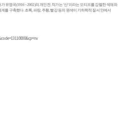
 유영국(1916∼2002)의 개인전. 작가는 ‘산’이라는 모티프를 강렬한 색채와
를 구축했다. 초록, 파랑, 주황, 빨강 등의 원색이 기하학적 질서 안에서
11&code=13110000&cp=nv