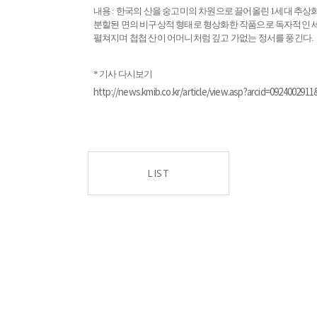
내용 : 한국의 산을 숭고미의 차원으로 끌어올린 1세대 추상화가
분할된 면의 비구상적 형태로 형상화한 작품으로 독자적인 세계
펼쳐지며 첩첩 산이 어머니처럼 깊고 가없는 정서를 풍긴다.
* 기사 다시보기
http://news.kmib.co.kr/article/view.asp?arcid=09240029
LIST