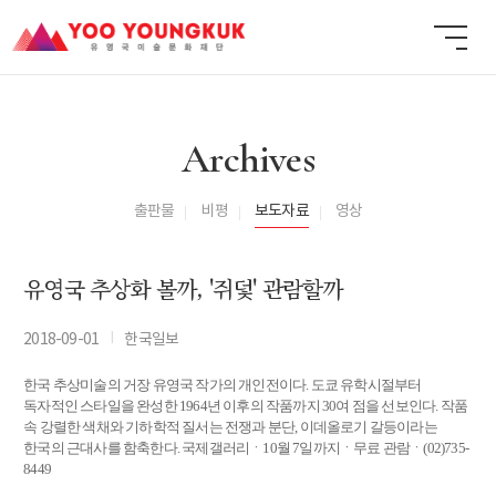
Archives
출판물
비평
보도자료
영상
유영국 추상화 볼까, '쥐덫' 관람할까
I
2018-09-01
한국일보
한국 추상미술의 거장 유영국 작가의 개인전이다. 도쿄 유학시절부터
독자적인 스타일을 완성한 1964년 이후의 작품까지 30여 점을 선보인다. 작품
속 강렬한 색채와 기하학적 질서는 전쟁과 분단, 이데올로기 갈등이라는
한국의 근대사를 함축한다. 국제갤러리ㆍ10월 7일까지ㆍ무료 관람ㆍ(02)735-
8449