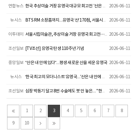
연합뉴스
한국 추상미술 거장 유영국 대규모 회고전 '산은 내 안에 있다'(종합)
2026-06-11
뉴시스
BTS RM 소장품까지…유영국 ‘산’ 170점, 서울시립미술관 무료 회고전
2026-06-11
이투데이
서울시립미술관, 추상미술 거장 유영국 회고전⋯'한국 근대 거장' 시리즈 첫 전시
2026-06-11
조선일보
[TV조선] 유영국 탄생 110주년 기념
2026-06-11
중앙일보
“산은 내 안에 있다”…평생 새로운 산을 세운 유영국
2026-06-11
뉴시스
‘한국 최고의 모더니스트’ 유영국…'산은 내 안에 있다'
2026-06-11
조선일보
심장 박동기 달고 8번 수술에도 붓 안 놓은… "한국 최고의 모더니스트"
2026-06-11
1
2
3
4
5
6
7
8
9
10