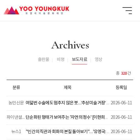
Archives
출판물
비평
보도자료
영상
328
총
건
분류
제목
등록일
농민신문
여덟번 수술에도 멈추지 않은 붓…‘추상미술 거장’ 유영국 최대 회고전 열린다
2026-06-11
파이낸셜뉴스
단순화된 형태가 보여주는 '자연의 정수' [이현희의 '아트톡']
2026-06-11
뉴스1
"인간의 직관과 회화의 본질 돌아보기"…'유영국: 산은 내 안에 있다'전
2026-06-11