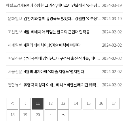
헤럴드경제
RM이 추앙한 그 거장, 베니스비엔날레서 ‘K-추상미술’ 보여준다
2024-03-19
문화일보
김환기와 함께 유영국도 있었다… 강렬한 ‘K-추상’ 유럽 첫선
2024-03-19
조선일보
4월, 베네치아 뒤덮는 한국의 근현대 걸작들
2024-02-02
세계일보
4월의 베네치아, K미술 매력에 빠진다
2024-02-02
매일신문
유영국·이배·김영진…대구경북 출신 작가들, 베니스비엔날레 빛낸다
2024-02-02
서울신문
4월 베네치아에 ‘K미술 지형도’ 펼쳐진다
2024-02-02
연합뉴스
유영국·이성자·이배…베니스비엔날레 기간 韓작가 개인전 풍성
2024-02-02
11
12
13
14
15
16
17
18
19
20