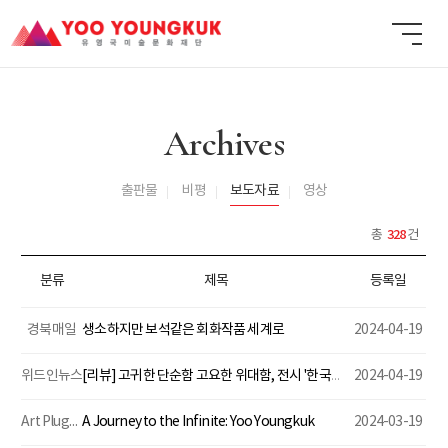
Archives
출판물
비평
보도자료
영상
328
총
건
분류
제목
등록일
경북매일
생소하지만 보석같은 회화작품 세계로
2024-04-19
위드인뉴스
[리뷰] 고귀한 단순함 고요한 위대함, 전시 '한국의 기하학적 추상미술'
2024-04-19
Art Plugged
A Journey to the Infinite: Yoo Youngkuk
2024-03-19