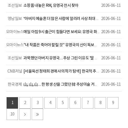
조선일보
소장품 내놓은 RM, 유영국 전시 찾아
2026-06-11
영남일보
“아버지 예술혼 더 많은 사람에 알리려 사상 최대 회고전 준비했죠”
2026-06-11
오마이뉴스
매일 아침 9시 출근이 힘들다면 보세요: 유영국 화백의 탄생 110주년 회고전 <유영국: 산은 내 안에 있다>을 보고
2026-06-11
오마이뉴스
"내 작품은 죽어야 팔릴 것" 유영국의 산이 독보적인 이유
2026-06-11
조선일보
과묵했던 아버지 유영국… 추상 그린 이유도 '말 없어 좋다'
2026-06-11
CNB저널
[서울옥션 정태희 경매사의 작가 탐색] 한국적 추상회화의 완성, 거장 유영국을 만나다
2026-06-11
한국경제
山, 山, 山… 한 평생 산을 그렸던 韓 추상미술 거장 유영국이 왔다
2026-06-11
1
2
3
4
5
6
7
8
9
10