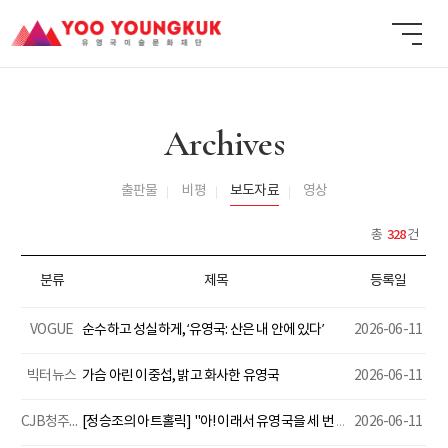
Archives
출판물
비평
보도자료
영상
328
총
건
분류
제목
등록일
VOGUE
순수하고 성실하게, ‘유영국: 산은 내 안에 있다’
2026-06-11
빅터뉴스
가슴 아린 이중섭, 밝고 화사한 유영국
2026-06-11
CJB청주방송
[정승조의 아트홀릭] "아! 이래서 유영국을 세 번 보러 가는구나"
2026-06-11