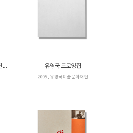
유영국 드로잉집[350세트 한정판]
유영국 드로잉집
단
2005, 유영국미술문화재단