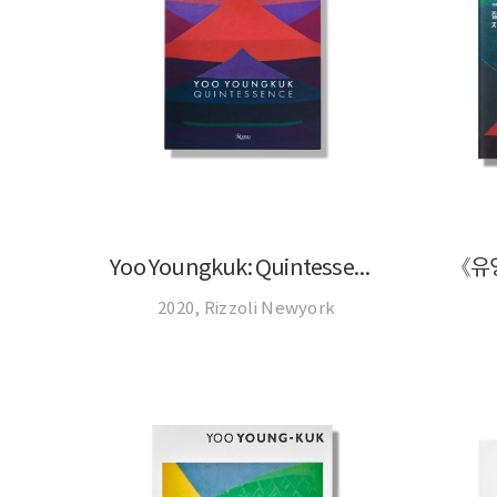
Yoo Youngkuk: Quintessence
《유영
2020, Rizzoli Newyork