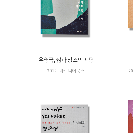
유영국, 삶과 창조의 지평
2012, 마로니에북스
2