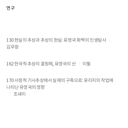
연구
I
130 현실의 추상과 추상의 현실: 유영국 화백의 인생탐사
김우창
I
162 한국적 추상의 결정체, 유영국의 산
이필
170 서정적 기사추상에서 실재의 구축으로: 유리지의 작업에
나타난 유영국의 영향
I
조새미