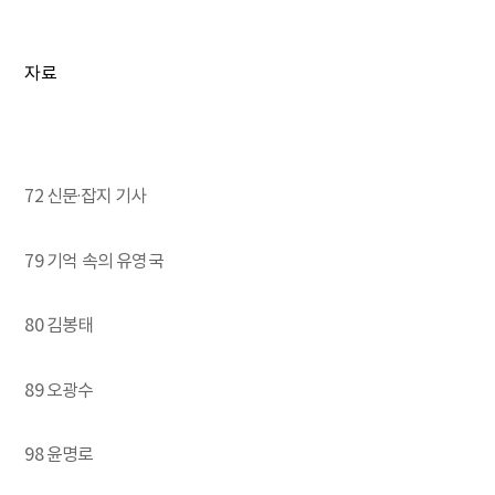
자료
72 신문·잡지 기사
79 기억 속의 유영국
80 김봉태
89 오광수
98 윤명로