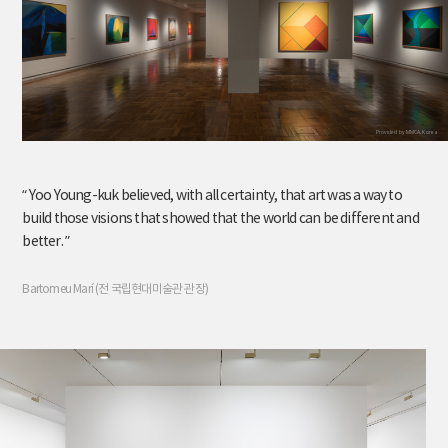
Provided by MMCA, Korea
“ Yoo Young-kuk believed, with all certainty, that art was a way to
build those visions that showed
that the world can be different and
better. ”
Bartomeu Marí (전 국립현대미술관 관장)